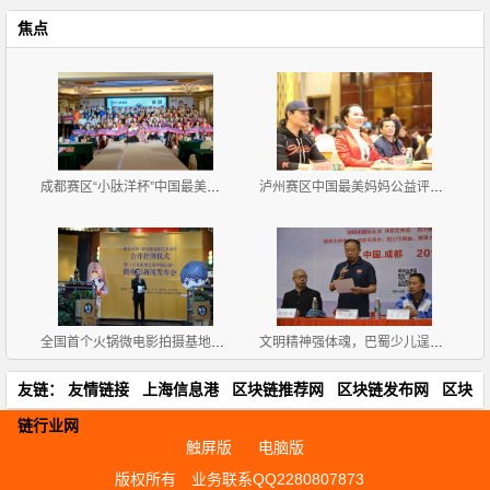
焦点
成都赛区“小肽洋杯”中国最美妈妈公益评选大赛首场海
泸州赛区中国最美妈妈公益评选大赛新闻发布会暨首场海
全国首个火锅微电影拍摄基地挂牌《天方夜谭之耍爷闯江
文明精神强体魂，巴蜀少儿逞英豪
友链：
友情链接
上海信息港
区块链推荐网
区块链发布网
区块
链行业网
触屏版
电脑版
版权所有
业务联系QQ2280807873