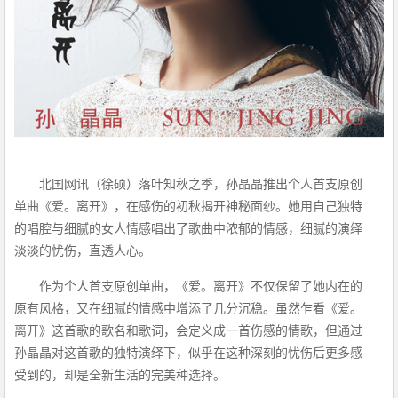
北国网讯（徐硕）落叶知秋之季，孙晶晶推出个人首支原创
单曲《爱。离开》，在感伤的初秋揭开神秘面纱。她用自己独特
的唱腔与细腻的女人情感唱出了歌曲中浓郁的情感，细腻的演绎
淡淡的忧伤，直透人心。
作为个人首支原创单曲，《爱。离开》不仅保留了她内在的
原有风格，又在细腻的情感中增添了几分沉稳。虽然乍看《爱。
离开》这首歌的歌名和歌词，会定义成一首伤感的情歌，但通过
孙晶晶对这首歌的独特演绎下，似乎在这种深刻的忧伤后更多感
受到的，却是全新生活的完美种选择。