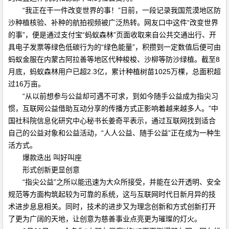
“我正在干一件改变世界的事！”日前，一段记录我国荒漠地区防
沙种植核验、补种的航拍视频被广泛热转。网友口中这件“改变世界
的事”，便是通过支付宝“蚂蚁森林”页面收取来自公共交通出行、开
具电子发票等绿色低碳行为的“绿色能量”，积攒到一定数值后便可由
蚂蚁金服在内蒙古阿拉善等地区代种梭梭、沙柳等防沙绿植。截至8
月底，蚂蚁森林用户已超2.3亿，累计种植树苗1025万棵，总面积超
过16万亩。
“从以前想参与公益却可遇不可求，到如今随手公益成为指尖习
惯，互联网公益借助互动分享的传播方式正影响着越来越多人。”中
国社科院信息化研究中心秘书长姜奇平表示，通过互联网找到适合
自己的公益对象和公益活动，“人人公益、随手公益”正在成为一种生
活方式。
爆款迭出 叫好叫座
形式创新更显创意
“指尖公益”之所以能迅速为大众所接受，并能在公开透明、安全
规范等方面构筑起较为可靠的系统，这与互联网时代日新月异的技
术进步息息相关。同时，技术的进步又为理念创新和方式创新打开
了更为广阔的天地，让创意为慈善事业点亮更为璀璨的灯火。