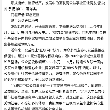
形式出新、监管趋严，发展中的互联网公益事业正让网友“指尖
善行”用得广、落得实。
门槛降低 理念更新
随手公益更接地气
发起话题讨论、开通募款通道、专题推送公益项目……今年8
月，四川九寨沟县地震发生后，“微力量”迅速响应。包括中国社会福
利基金会在内的多家机构通过微公益平台发起紧急救援项目，共募
集善款超过300万元。
近年来，公益搭上“互联网+”快车，为众多网友参与公益慈善提
供便车。超过130家公募机构积极响应，近6700个各领域公益项目
轮番登场，公众捐款数额超过8.2亿元……9月，腾讯公益联合国内
多家公益组织和爱心企业共同发起第三届“99公益日”活动。以往，
公益组织往往苦于信息传播乏力，鲜有所应；如今依托互联网平台
的影响力和凝聚力，全民公益蔚然成风。
“互联网带给公益事业的一个重要影响在于实现和合，即政府、
公益组织、企业、媒体以及公众之间的紧密合作。”北京大学公共传
播与社会发展研究中心主任师曾志认为，对企业而言，这既是企业
关切社会、不忘初心的体现，也能为整个互联网公益事业提供专业
的处置运作机制和源源不断的社会支持。