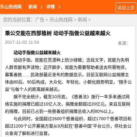
乐山热线网
新闻
详情
返回上页
您的当前位置：
广告
>
乐山热线网
>
新闻
>
乘公交能在西部植树 动动手指做公益越来越火
2017-11-02 11:54
来源：
动动手指做公益越来越火
动动手指，就能在荒漠种上防沙绿植；念段文字，就能为失明
人群贡献有声读物；迈开脚步，就能为需要帮助者送去所需物资，
募集善款……民政部最近发布的数据显示，目前互联网公益捐赠主
体由80后、90后构成，大众化、年轻化、小额化趋势明显，“随手公
益”与每个人的距离越来越近。
据不完全统计，截至10月底，《慈善法》施行一年多来通过网
络实施的捐赠已超过10亿人次，捐赠金额超过20亿元。来自互联网
的捐赠，目前已占到一些慈善组织捐赠总收入的80%以上。
与此同时，全国超过2600个慈善组织、超过1700个慈善项目和
超过1200个公开募捐方案从9月起在“慈善中国”平台公示，供社会公
众查询了解和进行监督。