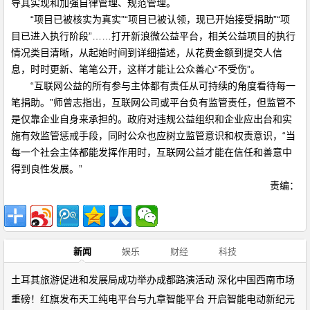
导其实现和加强自律管理、规范管理。
“项目已被核实为真实”“项目已被认领，现已开始接受捐助”“项
目已进入执行阶段”……打开新浪微公益平台，相关公益项目的执行
情况类目清晰，从起始时间到详细描述，从花费金额到提交人信
息，时时更新、笔笔公开，这样才能让公众善心“不受伤”。
“互联网公益的所有参与主体都有责任从可持续的角度看待每一
笔捐助。”师曾志指出，互联网公司或平台负有监管责任，但监管不
是仅靠企业自身来承担的。政府对违规公益组织和企业应出台和实
施有效监管惩戒手段，同时公众也应树立监管意识和权责意识，“当
每一个社会主体都能发挥作用时，互联网公益才能在信任和善意中
得到良性发展。”
责编：
新闻
娱乐
财经
科技
土耳其旅游促进和发展局成功举办成都路演活动 深化中国西南市场
重磅！红旗发布天工纯电平台与九章智能平台 开启智能电动新纪元