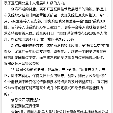
表了互联网公益未来发展和升级的方向。
创意不断的背后，离不开互联网技术发展赋予的动能。根据儿
童失踪地定位和时间设置推送范围，实现失踪信息实时推送，今年5
月，ofo宣布接入公安部儿童失踪信息紧急发布平台“团圆”系统3.0
版。目前接入该系统的APP已达21个，更多平台接入意味着更多技
术支持和覆盖人群。截至9月1日，“团圆”系统共发布1918条寻人信
息，帮助找回1847名儿童，找回率达96.30%。
新鲜吸睛的体验方式，炫酷前沿的技术应用，令“指尖公益”更加
普及，尤其广受年轻网友热捧。调查显示，超过一半的受访者曾在
微信朋友圈捐过步数，而三成左右的受访者参与过删除垃圾邮件、
捐出阅读声音等公益项目。
“互联网公益形式迭出，但本质是守正创新。”师曾志认为，守
正，即不忘初心，保持关怀社会的坚守；创新，则要求公益组织和
企业能根据不断变化的传播和技术特点灵活及时调整应对，“互联网
公益未来的新可能不是某个或几个固定模式和条条框框就能概括
的。”
信息公开 项目追踪
监管到位更具保障
今年9月，四川布拖县人民法院分别对两名网络主播以慈善公益