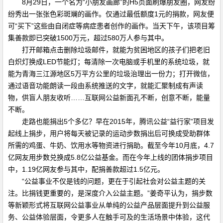
8月29日，一个名为“小朋友画廊”的H5页面刷爆朋友圈，网友纷
纷秀出一张张色彩斑斓的画作。仅通过最低额度1元的捐款，网友便
可“买下”这些由自闭症等病症患者创作的画作。当天下午，该项目筹
集善款即已突破1500万元，超过580万人参与其中。
打开邮箱点击删除垃圾邮件，就能为贫困地区的孩子们把老旧
白炽灯换成LED节能灯；每清除一次电脑或手机里的系统垃圾，就
能为青海三江源地区5万平方公里的垃圾治理出一份力；打开微信，
通过语音功能朗读一段由系统推送的文字，就能汇聚制成有声读
物，供盲人朋友收听……互联网公益新面孔不断，创意不断，能量
不断。
走路也能捐出5个多亿？早在2015年，腾讯公益“益行家”项目发
起线上捐步，用户将每天被记录的运动步数捐出后可换成受助群体
所需的鸡蛋、牛奶、饮用水等物资进行捐助。截至今年10月底，4.7
亿网友用步数兑换成5.8亿公益基金。而在今年上线的团体捐步项目
中，1.19亿网友参与其中，配捐善款超过1.5亿元。
“公益事业不仅是钱的问题，更在于引起社会对公益主题的关
注。比捐钱更重要的，是深度介入公益主题。”姜奇平认为，捐步数
等新颖形式将互联网公益事业从单纯的公益产品层面提升到公益服
务、公益体验层面，令更多人在触手可及的生活场景中体验，这代