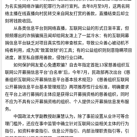
为名实施网络诈骗的犯罪行为进行宣判。去年8月至9月，这两名网
络主播在线直播向村民转交来自网友打赏的善款，直播结束后却立
刻将钱款收回。
从各类信息平台到网络直播，互联网公益的形式日渐丰富，但
频频爆出的诈捐骗捐丑闻却给网友泼上了一盆冷水：有的互联网募
捐信息平台缺乏对项目真实性的审查核实，导致公众善心被动机不
纯者利用，成为其“致富敛财”的工具；有的公益组织则刻意隐瞒项目
进度，甚至私自挪用善款，侵蚀行业口碑。
如何保护网友爱心免遭欺骗？自去年指定首批13家慈善组织互
联网公开募捐信息平台“白名单”后，今年7月，民政部再次出台《慈
善组织互联网公开募捐信息平台基本技术规范》《慈善组织互联网
公开募捐信息平台基本管理规范》两项推荐性行业标准，明确要求
在平台上进行募捐的主体应是获得公开募捐资格的慈善组织，同时
不应为不具有公开募捐资格的组织、个人提供公开募捐信息发布服
务。
中国政法大学副教授赵廉慧认为，除了事前设置从业许可等合
理门槛外，还应在事中监管中确立针对互联网公益相关主体的行为
指引，如资料审查指引、信息公开指引、内部治理职责指引等，引